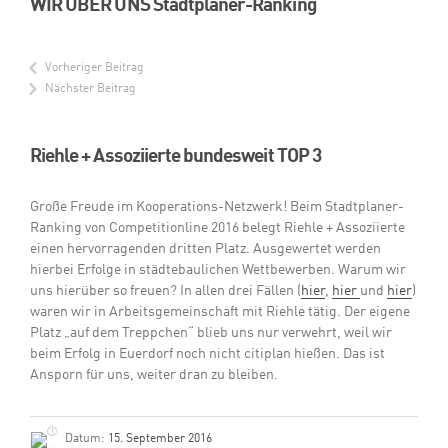
WIR ÜBER UNS Stadtplaner-Ranking
Vorheriger Beitrag
Nächster Beitrag
Riehle + Assoziierte bundesweit TOP 3
Große Freude im Kooperations-Netzwerk! Beim Stadtplaner-
Ranking von Competitionline 2016 belegt Riehle + Assoziierte
einen hervorragenden dritten Platz. Ausgewertet werden
hierbei Erfolge in städtebaulichen Wettbewerben. Warum wir
uns hierüber so freuen? In allen drei Fällen (
hier
,
hier
und
hier
)
waren wir in Arbeitsgemeinschaft mit Riehle tätig. Der eigene
Platz „auf dem Treppchen“ blieb uns nur verwehrt, weil wir
beim Erfolg in Euerdorf noch nicht citiplan hießen. Das ist
Ansporn für uns, weiter dran zu bleiben.
Datum:
15. September 2016