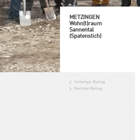
METZINGEN
Wohn(t)raum
Sannental
(Spatenstich)
Vorheriger Beitrag
Nächster Beitrag