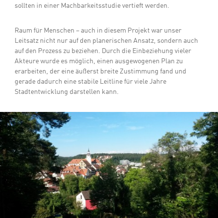
sollten in einer Machbarkeitsstudie vertieft werden.
Raum für Menschen – auch in diesem Projekt war unser
Leitsatz nicht nur auf den planerischen Ansatz, sondern auch
auf den Prozess zu beziehen. Durch die Einbeziehung vieler
Akteure wurde es möglich, einen ausgewogenen Plan zu
erarbeiten, der eine äußerst breite Zustimmung fand und
gerade dadurch eine stabile Leitline für viele Jahre
Stadtentwicklung darstellen kann.