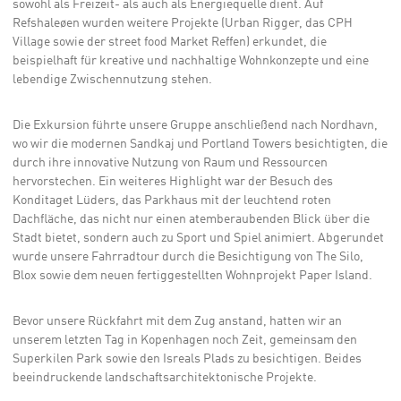
sowohl als Freizeit- als auch als Energiequelle dient. Auf
Refshaleøen wurden weitere Projekte (Urban Rigger, das CPH
Village sowie der street food Market Reffen) erkundet, die
beispielhaft für kreative und nachhaltige Wohnkonzepte und eine
lebendige Zwischennutzung stehen.
Die Exkursion führte unsere Gruppe anschließend nach Nordhavn,
wo wir die modernen Sandkaj und Portland Towers besichtigten, die
durch ihre innovative Nutzung von Raum und Ressourcen
hervorstechen. Ein weiteres Highlight war der Besuch des
Konditaget Lüders, das Parkhaus mit der leuchtend roten
Dachfläche, das nicht nur einen atemberaubenden Blick über die
Stadt bietet, sondern auch zu Sport und Spiel animiert. Abgerundet
wurde unsere Fahrradtour durch die Besichtigung von The Silo,
Blox sowie dem neuen fertiggestellten Wohnprojekt Paper Island.
Bevor unsere Rückfahrt mit dem Zug anstand, hatten wir an
unserem letzten Tag in Kopenhagen noch Zeit, gemeinsam den
Superkilen Park sowie den Isreals Plads zu besichtigen. Beides
beeindruckende landschaftsarchitektonische Projekte.