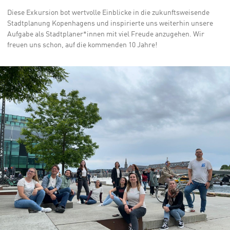
Diese Exkursion bot wertvolle Einblicke in die zukunftsweisende
Stadtplanung Kopenhagens und inspirierte uns weiterhin unsere
Aufgabe als Stadtplaner*innen mit viel Freude anzugehen. Wir
freuen uns schon, auf die kommenden 10 Jahre!