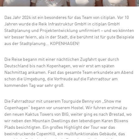
Das Jahr 2024 ist ein besonderes für das Team von citiplan. Vor 10
Jahren wurde die Reik Infrastruktur GmbH in citiplan GmbH
Stadtplanung und Projektentwicklung umfirmiert – und wo könnten
wir besser feiern, als in der Stadt, die berühmt ist für gute Beispiele
aus der Stadtplanung… KOPENHAGEN!
Die Reise begann mit einer nächtlichen Zugfahrt quer durch
Deutschland bis nach Kopenhagen, wo wir erst am späten
Nachmittag ankamen. Fast das gesamte Team erkundete am Abend
schon die Umgebung, die Vorfreude auf die Fahrradtour am
kommenden Tag war sehr groß.
Die Fahrradtour mit unserem Tourguide Benny von „Show me
Copenhagen“ begann vor unserem Hostel. Wir fuhren erstmal zu
den neuen Kaktus Towers von BIG, weiter ging es nach Ørestad, wo
wir neben den Mountain Dwellings den lebendigen Karen Blixens
Plads besichtigten. Ein großes Highlight der Tour war das
beeindruckende CopenHill, ein multifunktionales Gebäude, das