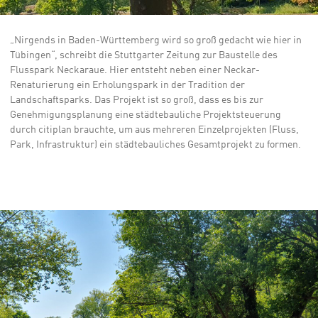
„Nirgends in Baden-Württemberg wird so groß gedacht wie hier in
Tübingen“, schreibt die Stuttgarter Zeitung zur Baustelle des
Flusspark Neckaraue. Hier entsteht neben einer Neckar-
Renaturierung ein Erholungspark in der Tradition der
Landschaftsparks. Das Projekt ist so groß, dass es bis zur
Genehmigungsplanung eine städtebauliche Projektsteuerung
durch citiplan brauchte, um aus mehreren Einzelprojekten (Fluss,
Park, Infrastruktur) ein städtebauliches Gesamtprojekt zu formen.